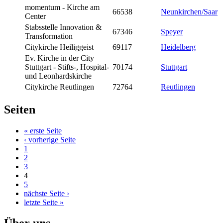
momentum - Kirche am
66538
Neunkirchen/Saar
Center
Stabsstelle Innovation &
67346
Speyer
Transformation
Citykirche Heiliggeist
69117
Heidelberg
Ev. Kirche in der City
Stuttgart - Stifts-, Hospital-
70174
Stuttgart
und Leonhardskirche
Citykirche Reutlingen
72764
Reutlingen
Seiten
« erste Seite
‹ vorherige Seite
1
2
3
4
5
nächste Seite ›
letzte Seite »