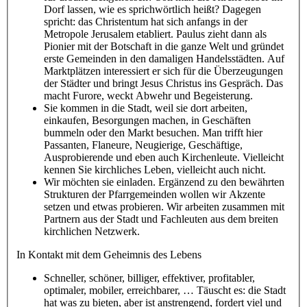
Dorf lassen, wie es sprichwörtlich heißt? Dagegen
spricht: das Christentum hat sich anfangs in der
Metropole Jerusalem etabliert. Paulus zieht dann als
Pionier mit der Botschaft in die ganze Welt und gründet
erste Gemeinden in den damaligen Handelsstädten. Auf
Marktplätzen interessiert er sich für die Überzeugungen
der Städter und bringt Jesus Christus ins Gespräch. Das
macht Furore, weckt Abwehr und Begeisterung.
Sie kommen in die Stadt, weil sie dort arbeiten,
einkaufen, Besorgungen machen, in Geschäften
bummeln oder den Markt besuchen. Man trifft hier
Passanten, Flaneure, Neugierige, Geschäftige,
Ausprobierende und eben auch Kirchenleute. Vielleicht
kennen Sie kirchliches Leben, vielleicht auch nicht.
Wir möchten sie einladen. Ergänzend zu den bewährten
Strukturen der Pfarrgemeinden wollen wir Akzente
setzen und etwas probieren. Wir arbeiten zusammen mit
Partnern aus der Stadt und Fachleuten aus dem breiten
kirchlichen Netzwerk.
In Kontakt mit dem Geheimnis des Lebens
Schneller, schöner, billiger, effektiver, profitabler,
optimaler, mobiler, erreichbarer, … Täuscht es: die Stadt
hat was zu bieten, aber ist anstrengend, fordert viel und