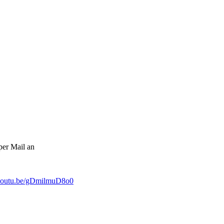
per Mail an
/youtu.be/gDmilmuD8o0