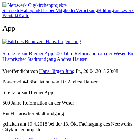
Direkt zum Inhalt
Startseite
Haltepunkt Leben
Mitglieder
Vernetzung
Bildungsnetzwerk
Kontakt
Karte
Netzwerk
App
Citykirchenprojekte
Streifzug zur Bremer App 500 Jahre Reformation an der Weser. Ein
Historischer Stadtrundgang Andrea Hauser
Veröffentlicht von
Hans-Jürgen Jung
Fr., 20.04.2018 20:08
Powerpoint-Präsentation von Dr. Andrea Hauser:
Streifzug zur Bremer App
500 Jahre Reformation an der Weser.
Ein Historischer Stadtrundgang
gehalten am 19.4.2018 bei der 13. Ök. Fachtagung des Netzwerks
Citykirchenprojekte