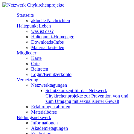
Direkt zum Inhalt
Startseite
Netzwerk
aktuelle Nachrichten
Haltepunkt Leben
Citykirchenprojekte
was ist das?
Haltepunkt-Homepage
Downloads/Infos
Material bestellen
Mitglieder
Karte
Orte
Beitreten
Login/Benutzerkonto
Vernetzung
Netzwerktagungen
Schutzkonzept für das Netzwerk
Citykirchenprojekte zur Prävention von und
zum Umgang mit sexualisierter Gewalt
Erfahrungen abrufen
Materialbörse
Bildungsnetzwerk
Informationen
Akademietagungen
Evaluation