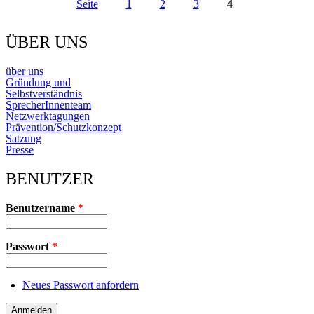
Seite
1
2
3
4
Seiten
ÜBER UNS
über uns
Gründung und
Selbstverständnis
SprecherInnenteam
Netzwerktagungen
Prävention/Schutzkonzept
Satzung
Presse
BENUTZER
Benutzername
*
Passwort
*
Neues Passwort anfordern