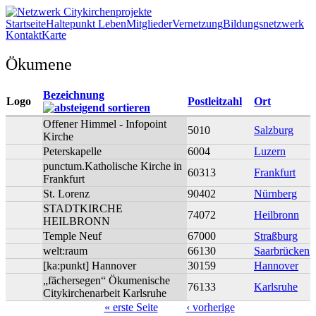
Direkt zum Inhalt
Startseite
Haltepunkt Leben
Mitglieder
Vernetzung
Bildungsnetzwerk
Kontakt
Karte
Netzwerk
Ökumene
Citykirchenprojekte
Bezeichnung
Logo
Postleitzahl
Ort
Offener Himmel - Infopoint
5010
Salzburg
Kirche
Peterskapelle
6004
Luzern
punctum.Katholische Kirche in
60313
Frankfurt
Frankfurt
St. Lorenz
90402
Nürnberg
STADTKIRCHE
74072
Heilbronn
HEILBRONN
Temple Neuf
67000
Straßburg
welt:raum
66130
Saarbrücken
[ka:punkt] Hannover
30159
Hannover
„fächersegen“ Ökumenische
76133
Karlsruhe
Citykirchenarbeit Karlsruhe
« erste Seite
‹ vorherige