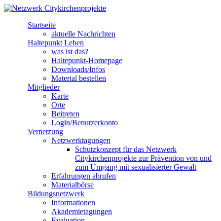
Direkt zum Inhalt
Startseite
Netzwerk
aktuelle Nachrichten
Haltepunkt Leben
Citykirchenprojekte
was ist das?
Haltepunkt-Homepage
Downloads/Infos
Material bestellen
Mitglieder
Karte
Orte
Beitreten
Login/Benutzerkonto
Vernetzung
Netzwerktagungen
Schutzkonzept für das Netzwerk
Citykirchenprojekte zur Prävention von und
zum Umgang mit sexualisierter Gewalt
Erfahrungen abrufen
Materialbörse
Bildungsnetzwerk
Informationen
Akademietagungen
Evaluation