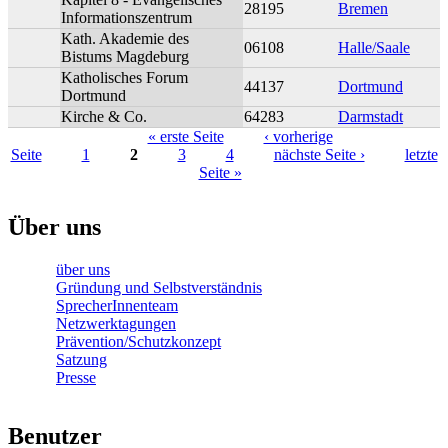
28195
Bremen
Informationszentrum
Kath. Akademie des
06108
Halle/Saale
Bistums Magdeburg
Katholisches Forum
44137
Dortmund
Dortmund
Kirche & Co.
64283
Darmstadt
« erste Seite
‹ vorherige
Seite
1
2
3
4
nächste Seite ›
letzte
Seiten
Seite »
Über uns
über uns
Gründung und Selbstverständnis
SprecherInnenteam
Netzwerktagungen
Prävention/Schutzkonzept
Satzung
Presse
Benutzer